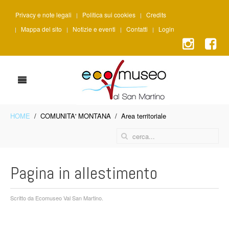
Privacy e note legali
Politica sui cookies
Credits
Mappa del sito
Notizie e eventi
Contatti
Login
HOME
COMUNITA' MONTANA
Area territoriale
Pagina in allestimento
Scritto da Ecomuseo Val San Martino.