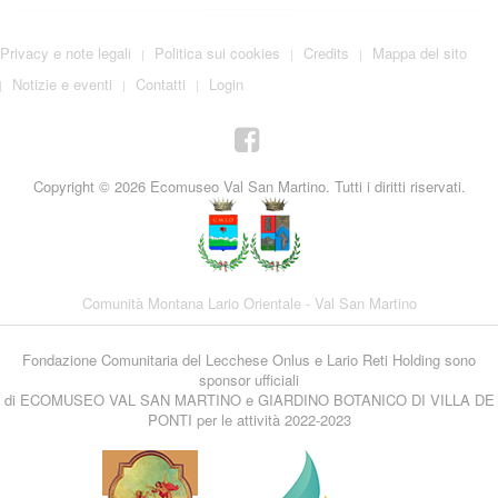
Privacy e note legali
Politica sui cookies
Credits
Mappa del sito
Notizie e eventi
Contatti
Login
Copyright © 2026 Ecomuseo Val San Martino. Tutti i diritti riservati.
Comunità Montana Lario Orientale - Val San Martino
Fondazione Comunitaria del Lecchese Onlus e Lario Reti Holding sono
sponsor ufficiali
di ECOMUSEO VAL SAN MARTINO e GIARDINO BOTANICO DI VILLA DE
PONTI per le attività 2022-2023