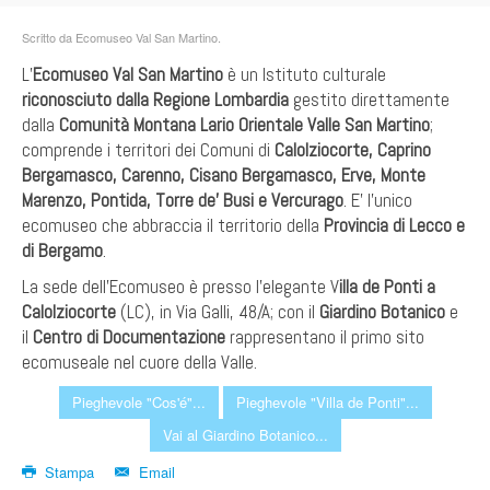
Scritto da Ecomuseo Val San Martino.
L’
Ecomuseo Val San Martino
è un Istituto culturale
riconosciuto dalla Regione Lombardia
gestito direttamente
dalla
Comunità Montana Lario Orientale Valle San Martino
;
comprende i territori dei Comuni di
Calolziocorte, Caprino
Bergamasco, Carenno, Cisano Bergamasco, Erve, Monte
Marenzo, Pontida, Torre de’ Busi e Vercurago
. E’ l’unico
ecomuseo che abbraccia il territorio della
Provincia di Lecco e
di Bergamo
.
La sede dell’Ecomuseo è presso l’elegante V
illa de Ponti a
Calolziocorte
(LC), in Via Galli, 48/A; con il
Giardino Botanico
e
il
Centro di Documentazione
rappresentano il primo sito
ecomuseale nel cuore della Valle.
Pieghevole "Cos'é"...
Pieghevole "Villa de Ponti"...
Vai al Giardino Botanico...
Stampa
Email