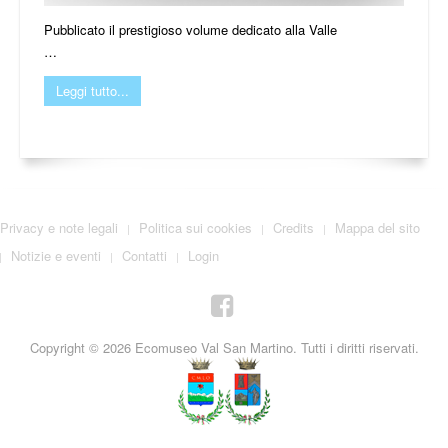
Pubblicato il prestigioso volume dedicato alla Valle
…
Leggi tutto...
Privacy e note legali
Politica sui cookies
Credits
Mappa del sito
Notizie e eventi
Contatti
Login
Copyright © 2026 Ecomuseo Val San Martino. Tutti i diritti riservati.