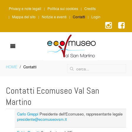
Privacy e note legali
Politica sui cookies
Credits
Mappa del sito
Notizie e eventi
Contatti
Login
HOME
Contatti
Contatti Ecomuseo Val San
Martino
Carlo Greppi
Presidente dell'Ecomuseo, rappresentante legale
presidente@ecomuseovsm.it